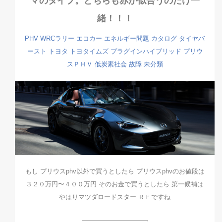
マのタイプ。どちらも赤が似合うのだけ一
緒！！！
PHV
WRCラリー
エコカー
エネルギー問題
カタログ
タイヤバ
ースト
トヨタ
トヨタイムズ
プラグインハイブリッド
プリウ
スＰＨＶ
低炭素社会
故障
未分類
もし プリウスphv以外で買うとしたら プリウスphvのお値段は
３２０万円〜４００万円 そのお金で買うとしたら 第一候補は
やはりマツダロードスター ＲＦですね