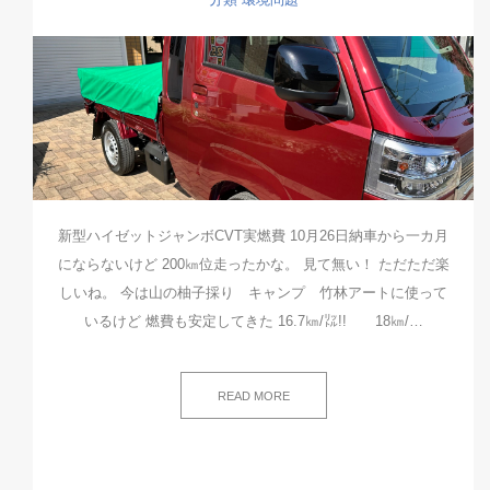
新型ハイゼットジャンボCVT実燃費 10月26日納車から一カ月
にならないけど 200㎞位走ったかな。 見て無い！ ただただ楽
しいね。 今は山の柚子採り キャンプ 竹林アートに使って
いるけど 燃費も安定してきた 16.7㎞/㍑!! 18㎞/…
READ MORE