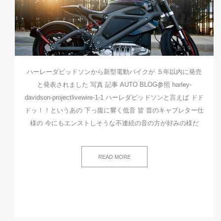
ハーレーダビッドソンから新型電動バイクが ５年以内に発売
と発表されました 写真 記事 AUTO BLOG参照 harley-
davidson-projectlivewire-1-1 ハーレダビッドソンと言えば ドド
ドッ！！というあの 下っ腹に響く低音 皆 昔のキャブレター仕
様の 今にもエンストしそうな不連続の音の方が好みの様だ
READ MORE