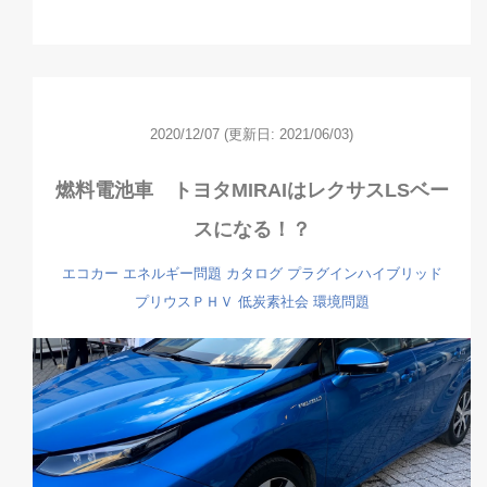
2020/12/07
(更新日: 2021/06/03)
燃料電池車 トヨタMIRAIはレクサスLSベー
スになる！？
エコカー
エネルギー問題
カタログ
プラグインハイブリッド
プリウスＰＨＶ
低炭素社会
環境問題