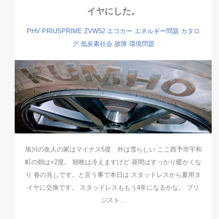
イヤにした。
PHV
PRIUSPRIME
ZVW52
エコカー
エネルギー問題
カタロ
グ
低炭素社会
故障
環境問題
旭川の友人の家はマイナス5度 外は雪らしい ここ西予市宇和
町の朝は+2度。 朝晩は冷えますけど 昼間はすっかり暖かくな
り 春の兆しです。と言う事で本日は スタッドレスから夏用タ
イヤに交換です。 スタッドレスももう4年になるかな。 ブリ
ジスト…