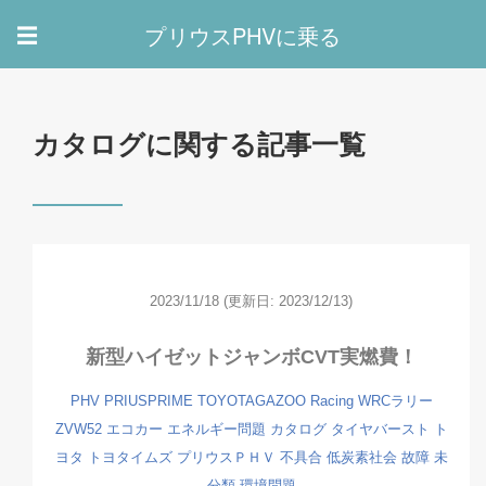
プリウスPHVに乗る
☰
カタログに関する記事一覧
2023/11/18
(更新日: 2023/12/13)
新型ハイゼットジャンボCVT実燃費！
PHV
PRIUSPRIME
TOYOTAGAZOO Racing
WRCラリー
ZVW52
エコカー
エネルギー問題
カタログ
タイヤバースト
ト
ヨタ
トヨタイムズ
プリウスＰＨＶ
不具合
低炭素社会
故障
未
分類
環境問題