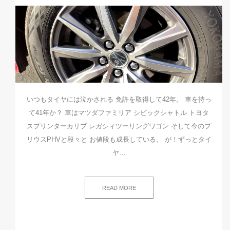
いつもタイヤには泣かされる 免許を取得して42年。 車を持っ
て41年か？ 車はマツダファミリア シビックシャトル トヨタ
スプリンターカリブ レガシィツーリングワゴン そして今のプ
リウスPHVと段々と お値段も成長している。 が！ずっとタイ
ヤ…
READ MORE