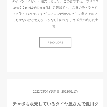
ダイハツハイゼット 注文しました。 この赤ですね。 プリウス
zvw５２phvはそのまま残して 追加です。 親父の軽トラをず
っと使っていたのですが エアコンが無いのがこの暑さでは と
てもやないけど使えない かなり旧いですしね 親父の残した土
地…
READ MORE
2022/03/04
(更新日: 2022/03/17)
チャボも販売しているタイヤ屋さんで夏用タ