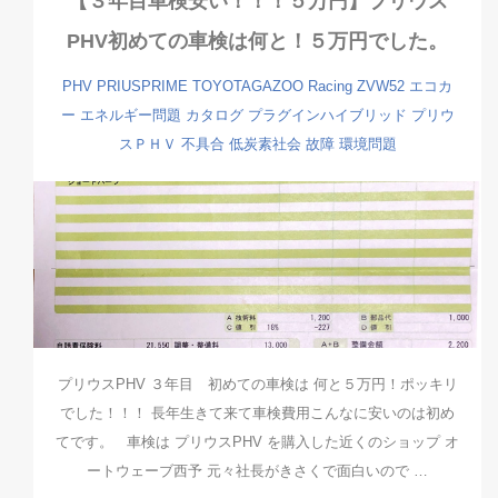
【３年目車検安い！！！５万円】プリウス
PHV初めての車検は何と！５万円でした。
PHV
PRIUSPRIME
TOYOTAGAZOO Racing
ZVW52
エコカ
ー
エネルギー問題
カタログ
プラグインハイブリッド
プリウ
スＰＨＶ
不具合
低炭素社会
故障
環境問題
プリウスPHV ３年目 初めての車検は 何と５万円！ポッキリ
でした！！！ 長年生きて来て車検費用こんなに安いのは初め
てです。 車検は プリウスPHV を購入した近くのショップ オ
ートウェーブ西予 元々社長がきさくで面白いので …