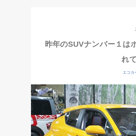
昨年のSUVナンバー１はホ
れ
エコカ