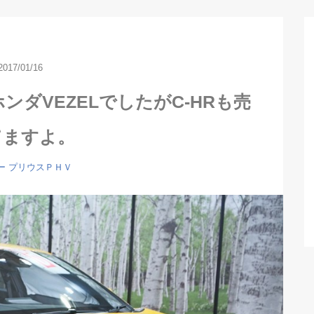
2017/01/16
ンダVEZELでしたがC-HRも売
てますよ。
ー
プリウスＰＨＶ