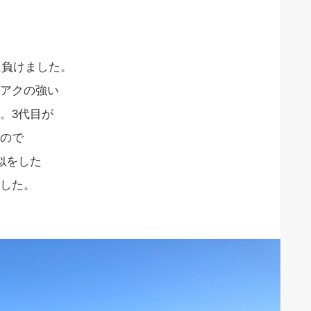
に負けました。
アクの強い
。3代目が
ので
似をした
した。