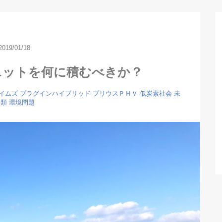
2019/01/18
ニットを何に積むべきか？
イムズ
プラグインハイブリッド
プリウスＰＨＶ
低炭素社会
未
分類
環境問題