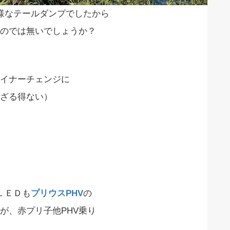
様なテールダンプでしたから
のでは無いでしょうか？
イナーチェンジに
ざる得ない）
ＬＥＤも
プリウスPHV
の
が、赤プリ子他PHV乗り