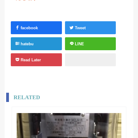
facebook
Tweet
hatebu
LINE
Read Later
RELATED