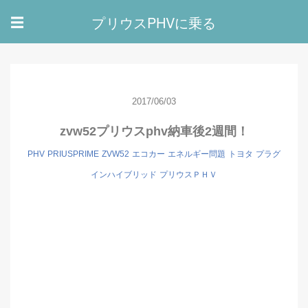
プリウスPHVに乗る
☰
2017/06/03
zvw52プリウスphv納車後2週間！
PHV
PRIUSPRIME
ZVW52
エコカー
エネルギー問題
トヨタ
プラグ
インハイブリッド
プリウスＰＨＶ