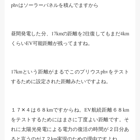
phvはソーラーパネルを積んでますから
昼間発電した分、17kmの距離を2往復してもまだ4km
くらいEV可能距離が残ってますね。
17kmという距離がまるでこのプリウスphvをテスト
するために設定された距離みたいですよね。
１７✕４は６８kmですからね。EV航続距離６８km
をテストするためにはまさに丁度よい距離です。そ
れに太陽光発電による電力の復活の時間が２日分あ
ると言うのが７２km実現のための理由ですよね。