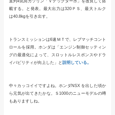
直列4気筒ガソリン「Ｖテックターボ」を改良して搭
載する。と発表。最大出力は320ＰＳ、最大トルク
は40.8kgを引き出す。
トランスミッションは6速ＭＴで、レブマッチコント
ロールを採用。ホンダは「エンジン制御セッティン
グの最適化によって、スロットルレスポンスやドラ
イバビリティが向上した」と
説明している。
中々カッコイイですよね。ホンダNSX を出した頃か
ら元気が出てきたかな。Ｓ1000のニューモデルの噂
もありますしね。