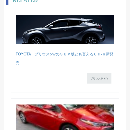
RELATED
TOYOTA プリウスphvのＳＵＶ版とも言えるＣＨ-Ｒ新発
売...
プリウスＰＨＶ