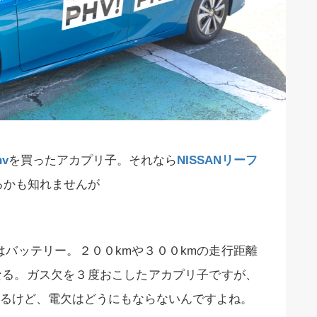
v
を買ったアカプリ子。それなら
NISSANリーフ
るかも知れませんが
はバッテリー。２００kmや３００kmの走行距離
なる。ガス欠を３度おこしたアカプリ子ですが、
るけど、電欠はどうにもならないんですよね。