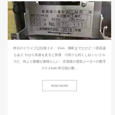
昨日のドライブは往復３９．９km 隣町までだけど 一部高速
もあり やはり高速を走ると快適 小回りも利くしね いいクル
マだ 何より燃費が素晴らしい 充電後の電気メーターの数字
３０４kwh 昨日朝の数…
READ MORE