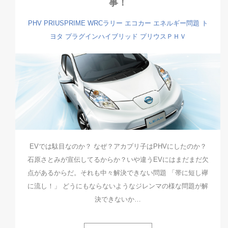
事！
PHV
PRIUSPRIME
WRCラリー
エコカー
エネルギー問題
ト
ヨタ
プラグインハイブリッド
プリウスＰＨＶ
EVでは駄目なのか？ なぜ？アカプリ子はPHVにしたのか？
石原さとみが宣伝してるからか？いや違うEVにはまだまだ欠
点があるからだ。それも中々解決できない問題 「帯に短し襷
に流し！」 どうにもならないようなジレンマの様な問題が解
決できないか…