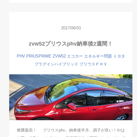
2017/06/03
zvw52プリウスphv納車後2週間！
PHV
PRIUSPRIME
ZVW52
エコカー
エネルギー問題
トヨタ
プラグインハイブリッド
プリウスＰＨＶ
燃費最高！ プリウスphv。納車後半月、調子が良い！やは