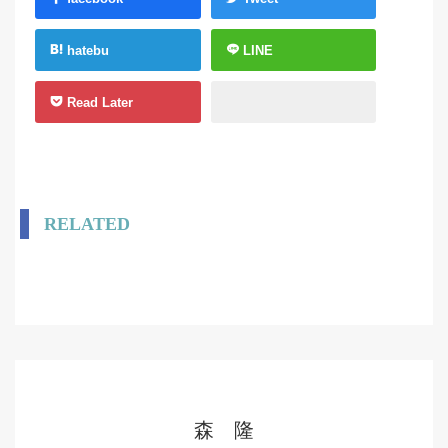
hatebu
LINE
Read Later
RELATED
森 隆