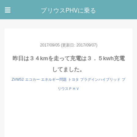
プリウスPHVに乗る
☰
2017/09/05
(更新日: 2017/09/07)
昨日は３４kmを走って充電は３．５kwh充電
してました。
ZVW52
エコカー
エネルギー問題
トヨタ
プラグインハイブリッド
プ
リウスＰＨＶ