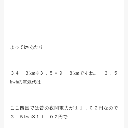
よってkwあたり
３４．３km➗３．５＝９．８kmですね。 ３．５
kwhの電気代は
ここ四国では昔の夜間電力が１１．０２円なので
３．５kwh✕１１．０２円で