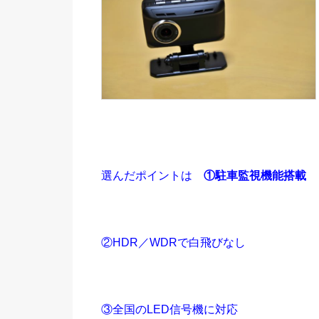
選んだポイントは
①駐車監視機能搭載
②HDR／WDRで白飛びなし
③全国のLED信号機に対応