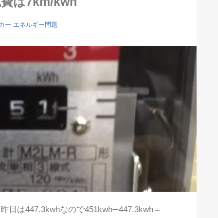
は7km/kwh
カー
エネルギー問題
447.3kwhなので451kwh➖447.3kwh＝