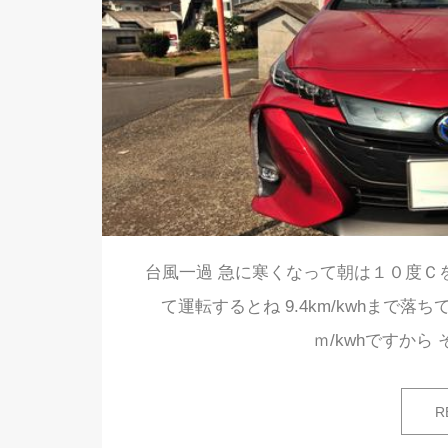
台風一過 急に寒くなって朝は１０度Ｃ
て運転するとね 9.4km/kwhまで落
ｍ/kwhですから
R