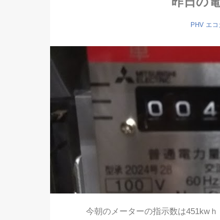
昨日の電費
PHV
エコ
今朝のメーターの指示数は451kwｈ 昨日は