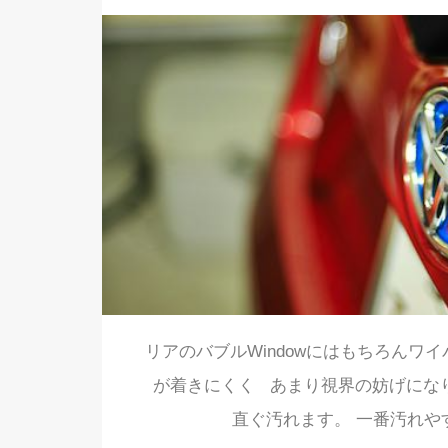
リアのバブルWindowにはもちろんワ
が着きにくく あまり視界の妨げにな
直ぐ汚れます。 一番汚れや