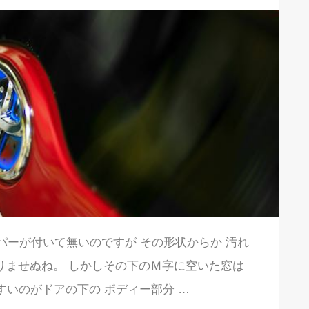
イパーが付いて無いのですが その形状からか 汚れ
りませぬね。 しかしその下のＭ字に空いた窓は
すいのがドアの下の ボディー部分 …