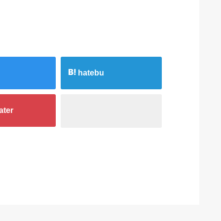
hatebu
ater