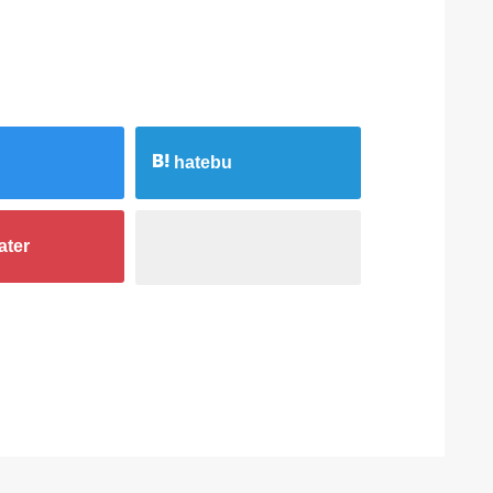
hatebu
ater