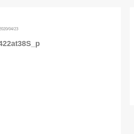
2020/04/23
422at38S_p