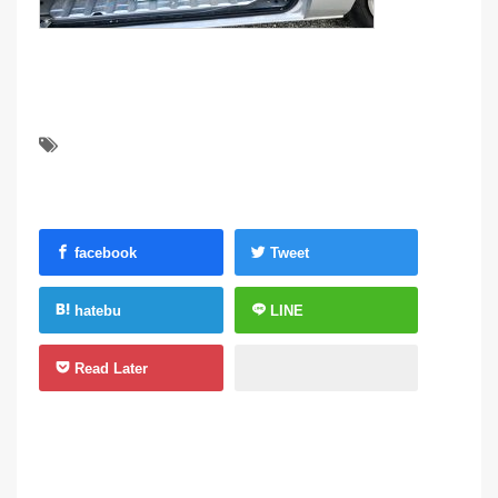
facebook
Tweet
hatebu
LINE
Read Later