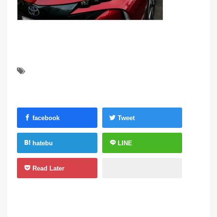
facebook
Tweet
hatebu
LINE
Read Later