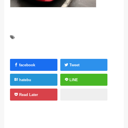
facebook
Tweet
hatebu
LINE
Read Later