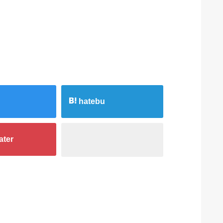
hatebu
ater