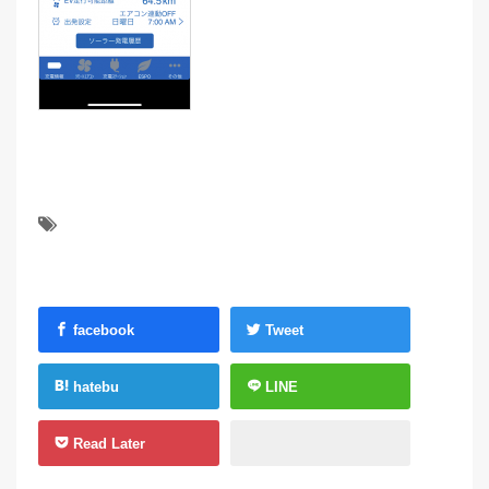
facebook
Tweet
hatebu
LINE
Read Later