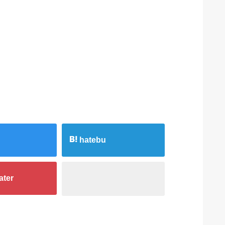
hatebu
ater