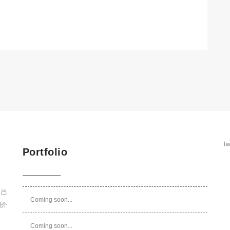
Tw
Portfolio
自己
Coming soon...
紹介
Coming soon...