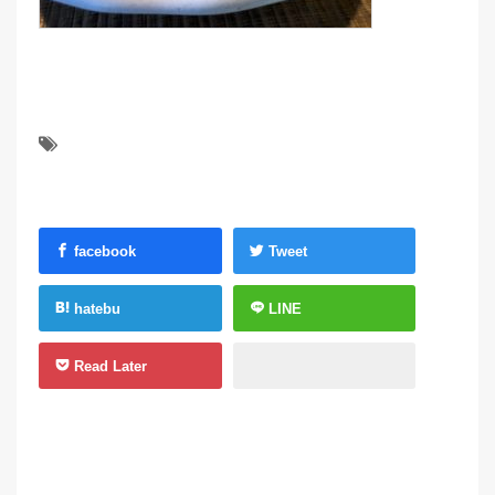
facebook
Tweet
hatebu
LINE
Read Later