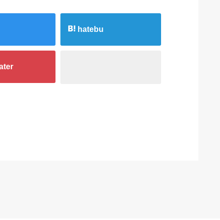
hatebu
ater