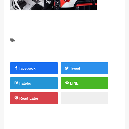
facebook
Tweet
hatebu
LINE
Read Later