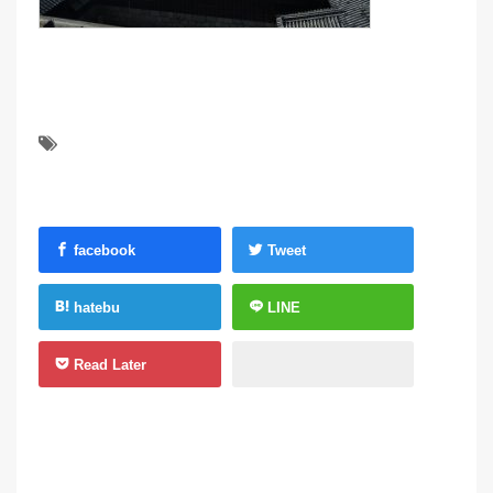
facebook
Tweet
hatebu
LINE
Read Later