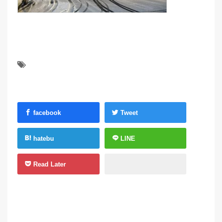
facebook
Tweet
hatebu
LINE
Read Later