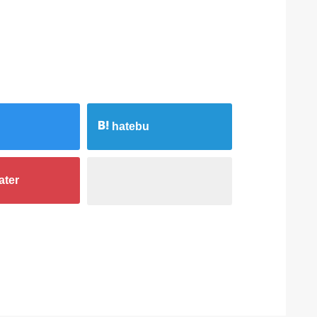
hatebu
ater