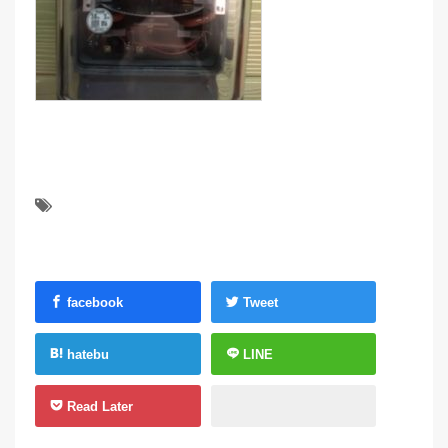
facebook
Tweet
hatebu
LINE
Read Later