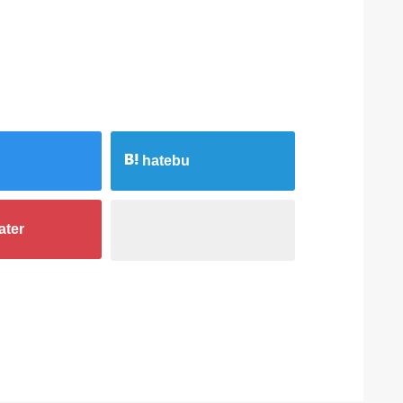
hatebu
ater