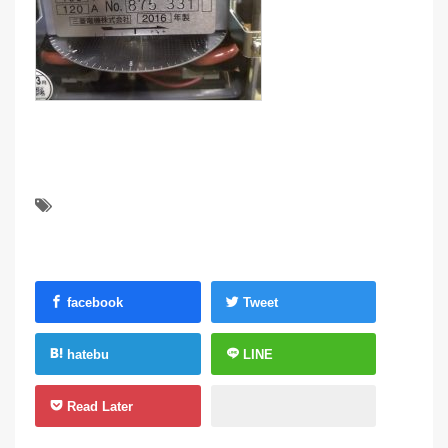
facebook
Tweet
hatebu
LINE
Read Later