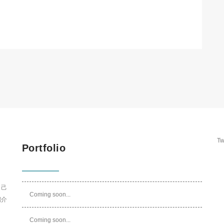
Tw
Portfolio
自己
Coming soon...
紹介
Coming soon...