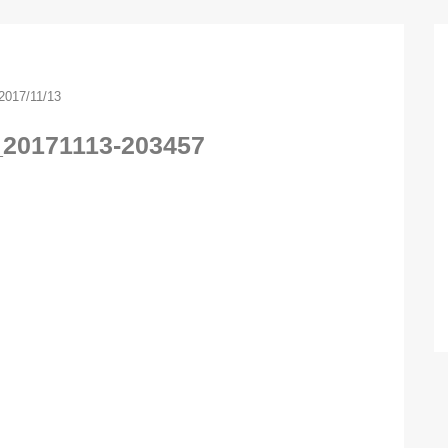
2017/11/13
_20171113-203457