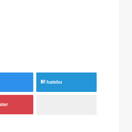
hatebu
ater