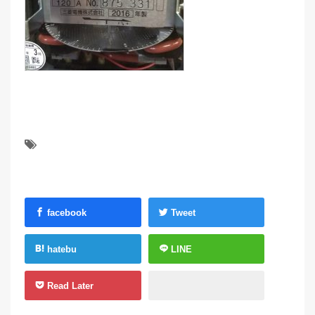
facebook
Tweet
hatebu
LINE
Read Later