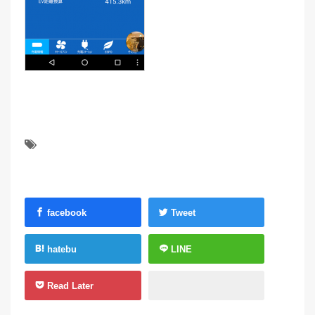
facebook
Tweet
hatebu
LINE
Read Later