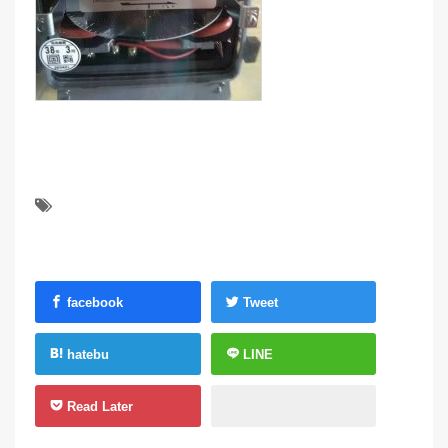
facebook
Tweet
hatebu
LINE
Read Later