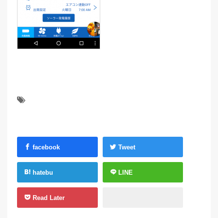
facebook
Tweet
hatebu
LINE
Read Later