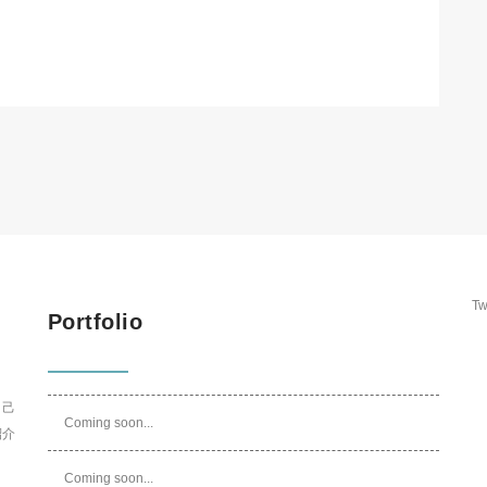
Tw
Portfolio
自己
Coming soon...
紹介
Coming soon...