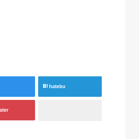
hatebu
ater