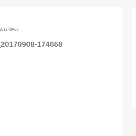
2017/09/08
_20170908-174658