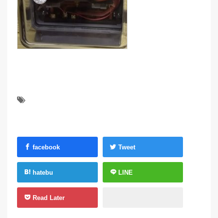
facebook
Tweet
hatebu
LINE
Read Later