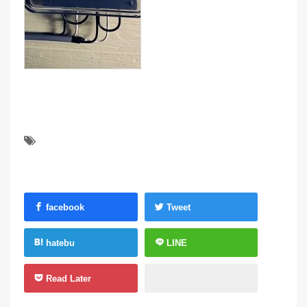
facebook
Tweet
hatebu
LINE
Read Later