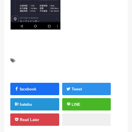
facebook
Tweet
hatebu
LINE
Read Later