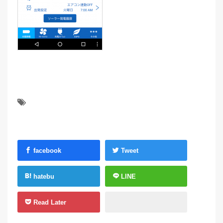
facebook
Tweet
hatebu
LINE
Read Later