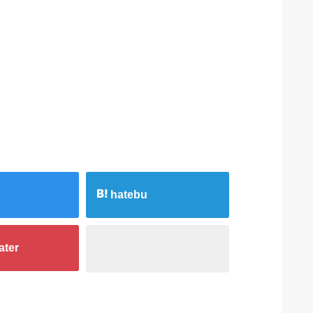
hatebu
ater