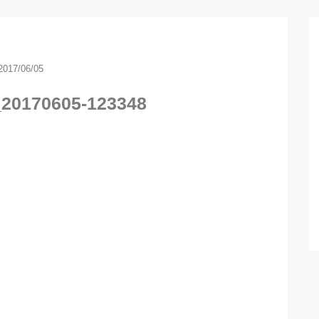
2017/06/05
_20170605-123348