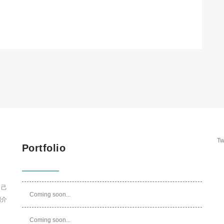
Tw
Portfolio
自己
Coming soon...
紹介
Coming soon...