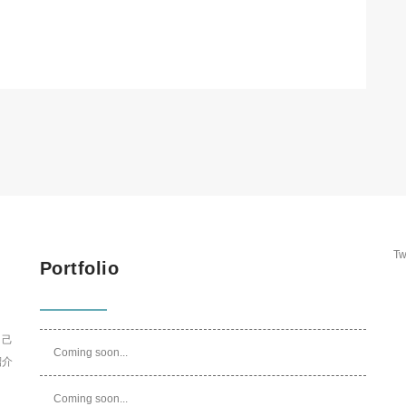
Tw
Portfolio
自己
Coming soon...
紹介
Coming soon...