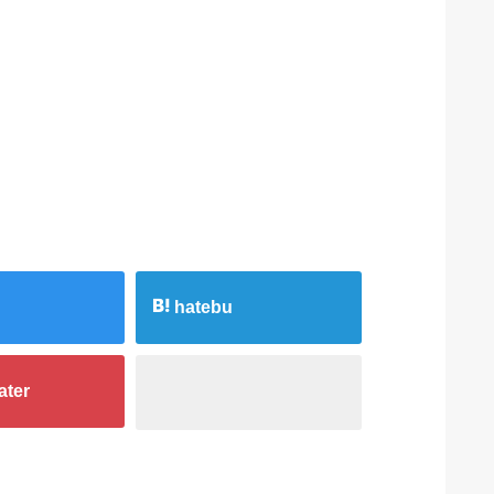
hatebu
ater