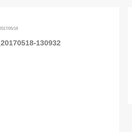
2017/05/18
_20170518-130932