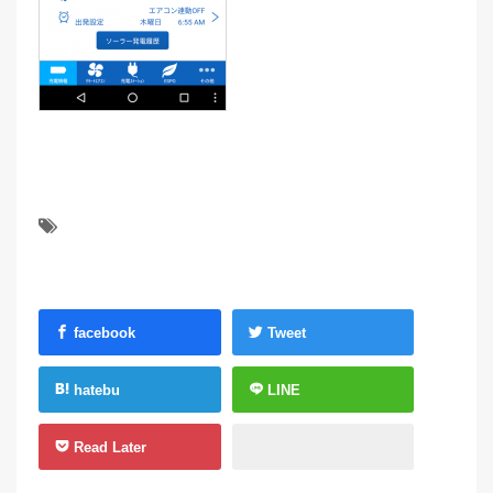
facebook
Tweet
hatebu
LINE
Read Later