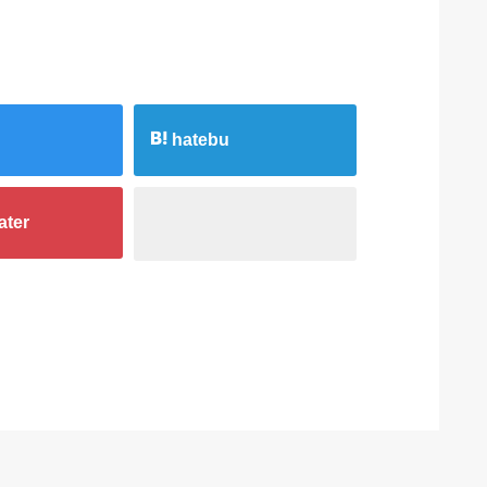
hatebu
ater