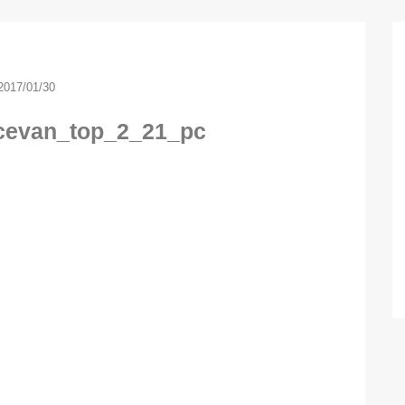
2017/01/30
acevan_top_2_21_pc