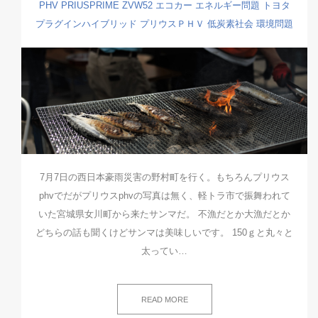
PHV
PRIUSPRIME
ZVW52
エコカー
エネルギー問題
トヨタ
プラグインハイブリッド
プリウスＰＨＶ
低炭素社会
環境問題
7月7日の西日本豪雨災害の野村町を行く。もちろんプリウス
phvでだがプリウスphvの写真は無く、軽トラ市で振舞われて
いた宮城県女川町から来たサンマだ。 不漁だとか大漁だとか
どちらの話も聞くけどサンマは美味しいです。 150ｇと丸々と
太ってい…
READ MORE