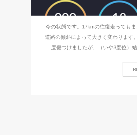
今の状態です。17kmの往復走ってもま
道路の傾斜によって大きく変わります。
度傷つけましたが、（いや3度位）
R