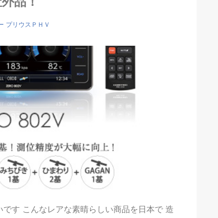
社外品！
ー
プリウスＰＨＶ
です こんなレアな素晴らしい商品を日本で 造