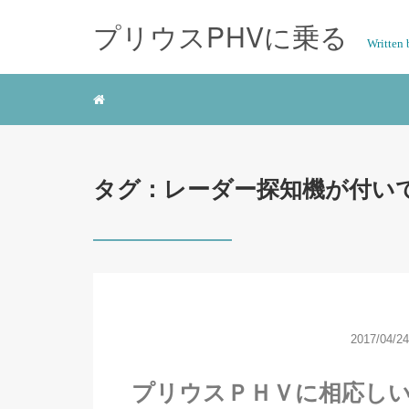
プリウスPHVに乗る
Writte
タグ：レーダー探知機が付い
2017/04/24
プリウスＰＨＶに相応し