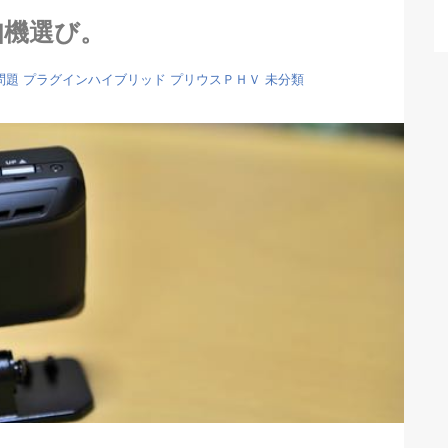
知機選び。
問題
プラグインハイブリッド
プリウスＰＨＶ
未分類