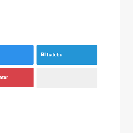
hatebu
ater