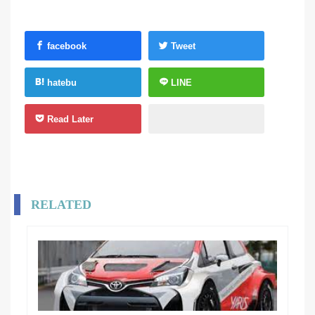
facebook
Tweet
hatebu
LINE
Read Later
RELATED