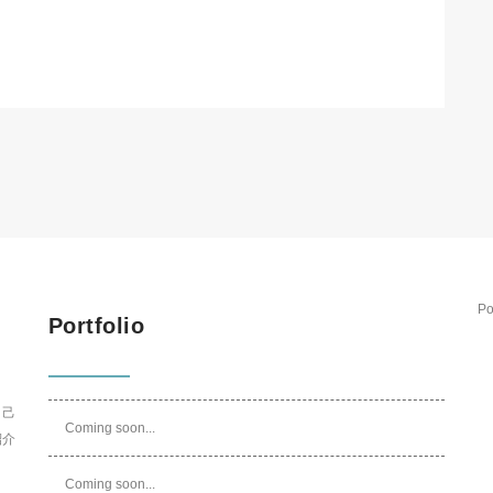
Po
Portfolio
自己
Coming soon...
紹介
Coming soon...