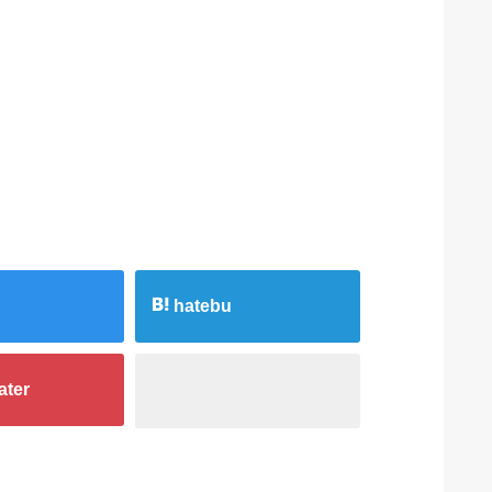
hatebu
ater