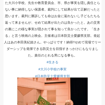
た大川小学校。先生や教育委員会、市、県が事実を隠し責任とら
ない事に納得しない保護者。裁判にして結果が出て正解だったと
思います。裁判に勝訴しても命はお金に返れないし子どもたちも
返って来ませんが、せめて結果が出たのは良かったと。あの災害
の裏にこの様な事実が隠されて事を知って良かったです。「生き
る」と言う映画の上映会。主催者は日本防災士愛媛県支部。発起
人はあの本田美紀姐さん。やっぱりです！納得!!せめて現場でリー
ダーシップを発揮できる防災士を目指すきっかけにもなりまし
た。責任のとれる男になる事も。
#生きる
#大川小学校の事実
#日本防災士愛媛県支部